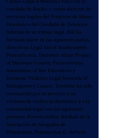
Centro Legal A Woman's Place en el
condado de Bucks; y como director de
servicios legales del Proyecto de Abuso
Doméstico del Condado de Delaware.
Además de su trabajo legal, Bill ha
formado parte de las siguientes juntas
directivas: Legal Aid of Southeastern
Pennsylvania, Domestic Abuse Project
of Delaware County, Pennsylvania
Association of Bar Executives y
Domestic Violence Legal Network of
Montgomery County. También ha sido
reconocido por su servicio a las
víctimas de violencia doméstica y a la
comunidad legal con los siguientes
premios: Premio Arthur Birdsall de la
Asociación de Abogados de
Pensilvania, Premio Guy G. deFuria