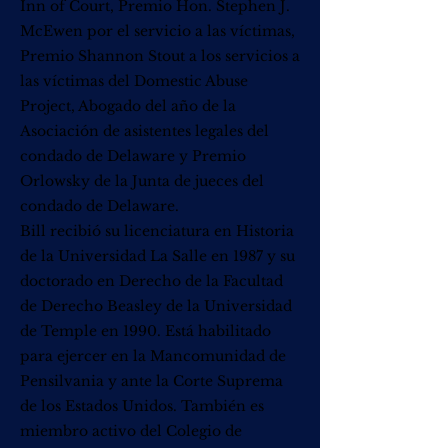
Inn of Court, Premio Hon. Stephen J.
McEwen por el servicio a las víctimas,
Premio Shannon Stout a los servicios a
las víctimas del Domestic Abuse
Project, Abogado del año de la
Asociación de asistentes legales del
condado de Delaware y Premio
Orlowsky de la Junta de jueces del
condado de Delaware.
Bill recibió su licenciatura en Historia
de la Universidad La Salle en 1987 y su
doctorado en Derecho de la Facultad
de Derecho Beasley de la Universidad
de Temple en 1990. Está habilitado
para ejercer en la Mancomunidad de
Pensilvania y ante la Corte Suprema
de los Estados Unidos. También es
miembro activo del Colegio de