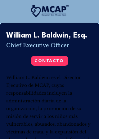
William L. Baldwin, Esq.
Chief Executive Officer
CONTACTO
William L. Baldwin es el Director
Ejecutivo de MCAP, cuyas
responsabilidades incluyen la
administración diaria de la
organización, la promoción de su
misión de servir a los niños más
vulnerables, abusados, abandonados y
víctimas de trata, y la expansión del