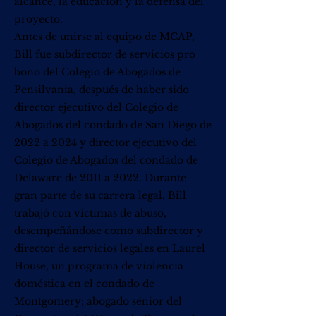
alcance, la educación y la defensa del
proyecto.
Antes de unirse al equipo de MCAP,
Bill fue subdirector de servicios pro
bono del Colegio de Abogados de
Pensilvania, después de haber sido
director ejecutivo del Colegio de
Abogados del condado de San Diego de
2022 a 2024 y director ejecutivo del
Colegio de Abogados del condado de
Delaware de 2011 a 2022. Durante
gran parte de su carrera legal, Bill
trabajó con víctimas de abuso,
desempeñándose como subdirector y
director de servicios legales en Laurel
House, un programa de violencia
doméstica en el condado de
Montgomery; abogado sénior del